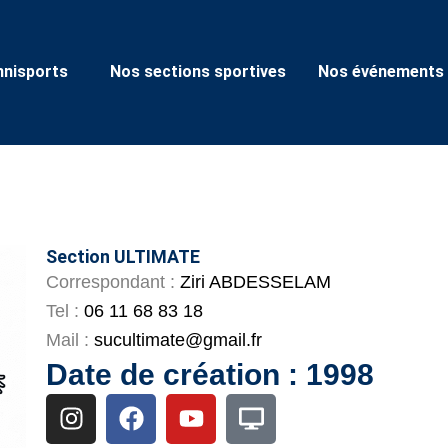
nisports
Nos sections sportives
Nos événements
Section ULTIMATE
Correspondant :
Ziri ABDESSELAM
Tel :
06 11 68 83 18
Mail :
sucultimate@gmail.fr
Date de création : 1998
I
F
Y
D
n
a
o
e