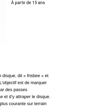
s
c
u
s
À partir de 15 ans
t
e
t
k
a
b
u
t
g
o
b
o
r
o
e
p
a
k
m
n disque, dit « frisbee » et 
’objectif est de marquer 
par des passes 
 et d’y attraper le disque.
plus courante sur terrain 