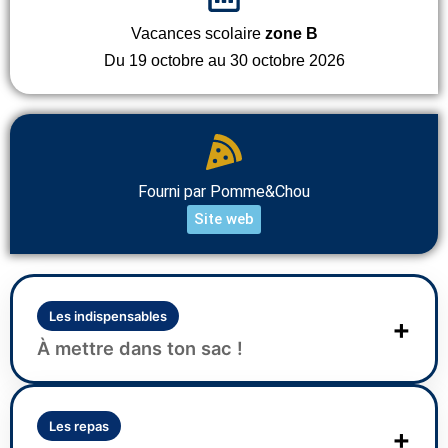
Vacances scolaire
zone B
Du 19 octobre au 30 octobre 2026
Fourni par Pomme&Chou
Site web
Les indispensables
+
À mettre dans ton sac !
Une tenue confortable et adaptée à la météo.
Une tenue adaptée aux sports et un pull + une
Les repas
+