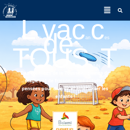
Menu
L
vac
c
de
es
an
es
TOUS
T
LA
SAIN
Des vacances de la Toussaint pleines de
magies et de frissons : des activités
pensées pour divertir et émerveiller les
enfants !