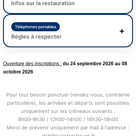
veste de pluie.
Infos sur la restauration
De la crème solaire.
Deux paires de baskets (Usage intérieur et
Les repas sont fournis par le prestataire.
usage extérieur).
Le type de repas choisi pour votre enfant
Téléphones portables
+
Gourde d'eau.
(menu du jour, sans viande, sans porc ou repas
Règles à respecter
Goûter (pauses à 10h30 et 16h00).
tiré du sac) a été renseigné par vos soins sur
votre espace personnel.
Les téléphones doivent être déposés à
l'arrivée dans une boîte prévue à cet effet,
Ouverture des inscriptions :
du 24 septembre 2026 au 08
située au bureau de direction. Ils sont restitués
octobre 2026
au moment du départ.
Les jeux et jouets personnels sont interdits.
Pour tout besoin ponctuel (rendez-vous, contrainte
particulière), les arrivées et départs sont possibles
uniquement sur les créneaux suivants :
8h00–9h30 / 12h00–14h00 / 16h30–18h00
Merci de prévenir uniquement par mail à l'adresse :
alsh@sucstrasbourg.fr